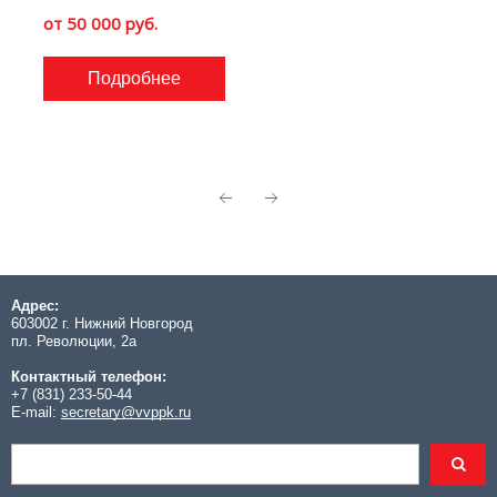
от 50 000 руб.
Подробнее
Адрес:
603002 г. Нижний Новгород
пл. Революции, 2а
Контактный телефон:
+7 (831) 233-50-44
E-mail:
secretary@vvppk.ru