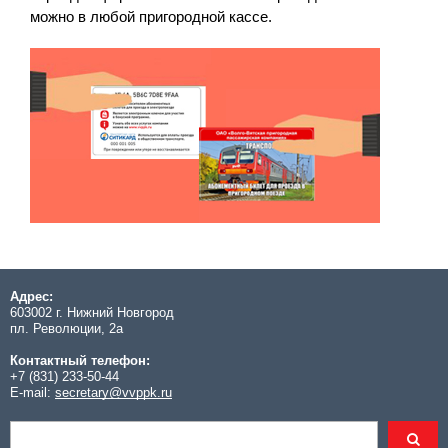
можно в любой пригородной кассе.
Адрес:
603002 г. Нижний Новгород
пл. Революции, 2а
Контактный телефон:
+7 (831) 233-50-44
E-mail:
secretary@vvppk.ru