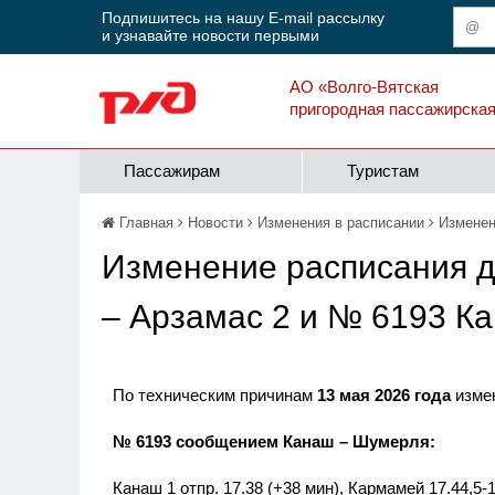
Подпишитесь на нашу E-mail рассылку
и узнавайте новости первыми
АО «Волго-Вятская
пригородная пассажирска
Пассажирам
Туристам
Главная
Новости
Изменения в расписании
Изменен
Изменение расписания д
– Арзамас 2 и № 6193 К
По техническим причинам
13 мая 2026 года
измен
№ 6193 сообщением Канаш – Шумерля:
Канаш 1 отпр. 17.38 (+38 мин), Кармамей 17.44,5-1