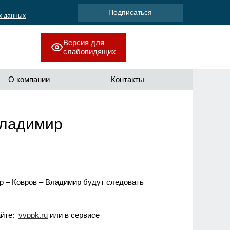
х данных
Версия для
слабовидящих
О компании
Контакты
Владимир
 – Ковров – Владимир будут следовать
айте:
vvppk.ru
или в сервисе