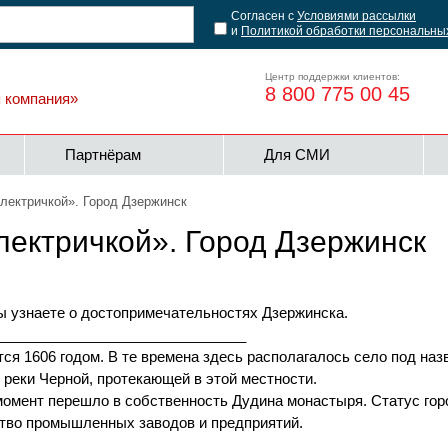
Согласен с
Условиями рассылки
и
Политикой обработки персональны
Центр поддержки клиентов:
8 800 775 00 45
я компания»
Партнёрам
Для СМИ
лектричкой». Город Дзержинск
лектричкой». Город Дзержинск
ы узнаете о достопримечательностях Дзержинска.
_______________________________
ся 1606 годом. В те времена здесь располагалось село под на
реки Черной, протекающей в этой местности.
момент перешло в собственность Дудина монастыря. Статус город
ство промышленных заводов и предприятий.