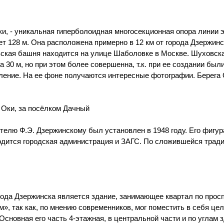
и, - уникальная гиперболоидная многосекционная опора линии 
т 128 м. Она расположена примерно в 12 км от города Дзержинс
вская башня находится на улице Шаболовке в Москве. Шуховска
 30 м, но при этом более совершенна, т.к. при ее создании бы
ление. На ее фоне получаются интересные фотографии. Берега
у Оки, за посёлком Дачный
телю Ф.Э. Дзержинскому был установлен в 1948 году. Его фигур
одится городская администрация и ЗАГС. По сложившейся трад
ода Дзержинска является здание, занимающее квартал по прос
», так как, по мнению современников, мог поместить в себя цел
Основная его часть 4-этажная, в центральной части и по углам