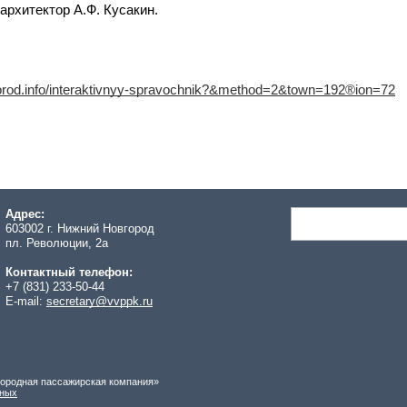
архитектор А.Ф. Кусакин.
igorod.info/interaktivnyy-spravochnik?&method=2&town=192®ion=72
Адрес:
603002 г. Нижний Новгород
пл. Революции, 2а
Контактный телефон:
+7 (831) 233-50-44
E-mail:
secretary@vvppk.ru
игородная пассажирская компания»
нных