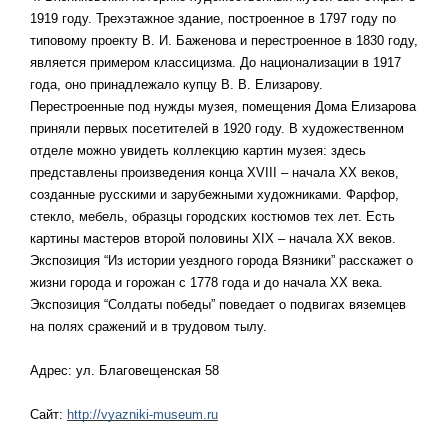
1919 году. Трехэтажное здание, построенное в 1797 году по
типовому проекту В. И. Баженова и перестроенное в 1830 году,
является примером классицизма. До национализации в 1917
года, оно принадлежало купцу В. В. Елизарову.
Перестроенные под нужды музея, помещения Дома Елизарова
приняли первых посетителей в 1920 году. В художественном
отделе можно увидеть коллекцию картин музея: здесь
представлены произведения конца ХVIII – начала ХХ веков,
созданные русскими и зарубежными художниками. Фарфор,
стекло, мебель, образцы городских костюмов тех лет. Есть
картины мастеров второй половины XIX – начала XX веков.
Экспозиция “Из истории уездного города Вязники” расскажет о
жизни города и горожан с 1778 года и до начала ХХ века.
Экспозиция “Солдаты победы” поведает о подвигах вяземцев
на полях сражений и в трудовом тылу.
Адрес: ул. Благовещенская 58
Сайт:
http://vyazniki-museum.ru