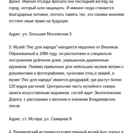
фронт. Именно отсюда бросали они последний взгляд на
город, который шли защищать. И именно сюда стекаются
благодарные потомки, почтить память тех, кто своими жизнями
отстоял наше право на будущее.
Адрес: ул. Большая Московская 5
3. Музей “Лес для народа” находится недалеко от Вязников.
Образованный в 1998 году, он расположен в специально
построенном рубленом доме, украшенном деревянным
кружевом. Помимо привычных для небольших музеев витрин с
документами и фотографиями, чучелами птиц и зверей, в
музее “Лес для народа” имеется дендрарий, где растут более
120 видов растений. Центральная часть музейного сквера
занята искусственным водоемом, гостей ждет Экологическая
Дорога, с рассказами о величии и значении Владимирских
лесов.
Адрес: ст. Мстера, ул. Северная 9
4. Вязниковский историко-художественный музей был открыт в